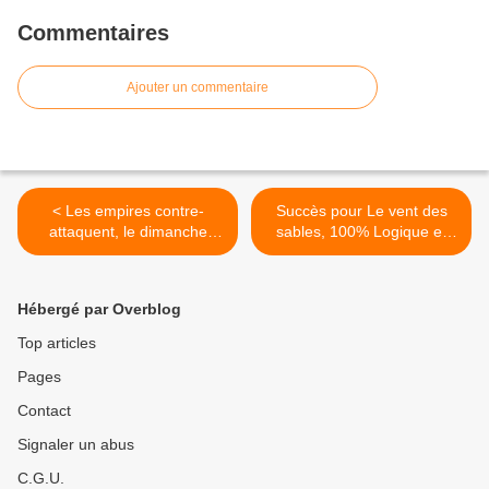
Commentaires
Ajouter un commentaire
< Les empires contre-
Succès pour Le vent des
attaquent, le dimanche
sables, 100% Logique et
12/04/2026 à 21h05 sur
Echappées belles. The
France 5 dans Le Monde
Voice et Les traitres
d’en face
baissent, le 11/04/2026 >
Hébergé par Overblog
Top articles
Pages
Contact
Signaler un abus
C.G.U.