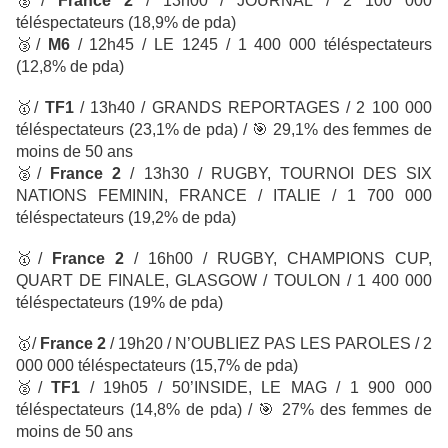
🥈
/
France 2
/ 13h00 / JOURNAL
/ 2 100 000
téléspectateurs
(18,9% de pda)
🥉
/
M6
/ 12h45 / LE 1245
/ 1 400 000 téléspectateurs
(12,8% de pda)
🥇
/
TF1
/
13h40 / GRANDS REPORTAGES / 2 100 000
téléspectateurs
(23,1% de pda) /
🎯
29,1% des femmes de
moins de 50 ans
🥈
/
France 2
/ 13h30 / RUGBY, TOURNOI DES SIX
NATIONS FEMININ, FRANCE / ITALIE / 1 700 000
téléspectateurs
(19,2% de pda)
🥇
/
France 2
/ 16h00 / RUGBY, CHAMPIONS CUP,
QUART DE FINALE, GLASGOW / TOULON / 1 400 000
téléspectateurs
(19% de pda)
🥇
/
France 2
/ 19h20 / N’OUBLIEZ PAS LES PAROLES
/ 2
000 000 téléspectateurs
(15,7% de pda)
🥈
/
TF1
/ 19h05 / 50’INSIDE, LE MAG / 1 900 000
téléspectateurs
(14,8% de pda) /
🎯
27% des femmes de
moins de 50 ans