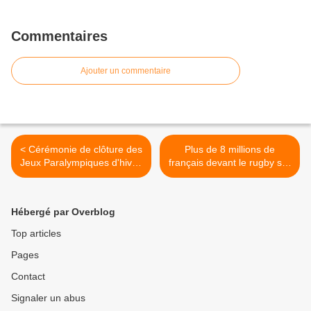
Commentaires
Ajouter un commentaire
< Cérémonie de clôture des
Plus de 8 millions de
Jeux Paralympiques d'hiver,
français devant le rugby sur
ce dimanche 15 mars 2026
Fr2. Cassandre résiste. The
dès 20h25 sur France 2
Voice faible. Catastrophe
pour M6, le 14/03/2026 >
Hébergé par Overblog
Top articles
Pages
Contact
Signaler un abus