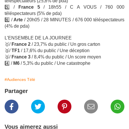
téléspectateurs
(25,8% de pda)
5️⃣ /
France 5
/ 18h55 / C A VOUS / 760 000
téléspectateurs (5% de pda)
6️⃣
/
Arte
/ 20h05 / 28 MINUTES
/ 676 000 téléspectateurs
(4% de pda)
L’ENSEMBLE DE LA JOURNEE
🥇
/
France 2
/ 23,7% du public / Un gros carton
🥈
/
TF1
/ 17,6% du public / Une déception
🥉
/
France 3
/ 8,4% du public / Un score moyen
4️⃣ /
M6
/ 5,3% du public / Une catastrophe
#Audiences Télé
Partager
Vous aimerez aussi