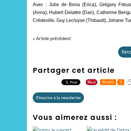
Avec : Julie de Bona (Erica), Grégory Fitou
(Anna), Hubert Delattre (Dan), Catherine Beng
Crédeville, Guy Lecluyse (Thibault), Johane T
« Article précédent
Reto
Partager cet article
Repost
0
S'inscrire à la newsletter
Vous aimerez aussi :