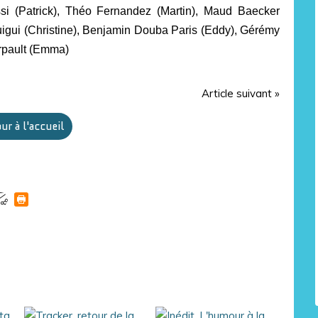
ssi (Patrick), Théo Fernandez (Martin), Maud Baecker
uigui (Christine), Benjamin Douba Paris (Eddy), Gérémy
urpault (Emma)
Article suivant »
ur à l'accueil