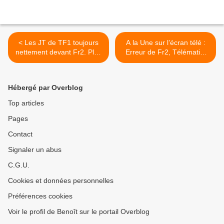
< Les JT de TF1 toujours
A la Une sur l’écran télé :
nettement devant Fr2. Plus
Erreur de Fr2, Télématin,
belle la vie au top.
Mot de passe, Décès de
Quotidien domine les talk,
Jean-René Godart,
le 14/10/2025
Audiences des chaînes
Hébergé par Overblog
d'info, Estelle Denis, Jarry,
Maud Baecker, Les
Top articles
cerveaux, Zap, Tracker,
Pages
Survivor >
Contact
Signaler un abus
C.G.U.
Cookies et données personnelles
Préférences cookies
Voir le profil de Benoît sur le portail Overblog