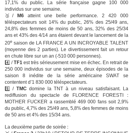
17,1% du public. La série française gagne 100 000
individus sur une semaine.
🥉
/
M6
atteint une belle performance. 2 420 000
téléspectateurs soit 14% du public, 26% des 25/49 ans,
24,8% des femmes de moins de 50 ans, 32% des 25/34
ans et 43% des 4/14 ans étaient devant le lancement de la
e
20
saison de LA FRANCE A UN INCROYABLE TALENT
(moyenne des 2 parties). Le divertissement fait un retour
en chute libre sur un an (-510 000 personnes).
4️⃣ /
TF1
est très sérieusement mise en échec. En retrait de
250 000 individus sur une semaine, deux épisodes de la
saison 8 inédite de la série américaine SWAT se
contentent d’1 830 000 téléspectateurs.
5️⃣ /
TMC
domine la TNT à un niveau satisfaisant. La
rediffusion du spectacle de FLORENCE FORESTI :
MOTHER FUCKER a rassemblé 469 000 fans soit 2,9%
du public, 4,7% des 25/49 ans, 5,8% des femmes de moins
de 50 ans et 4% des 15/34 ans.
La deuxième partie de soirée :