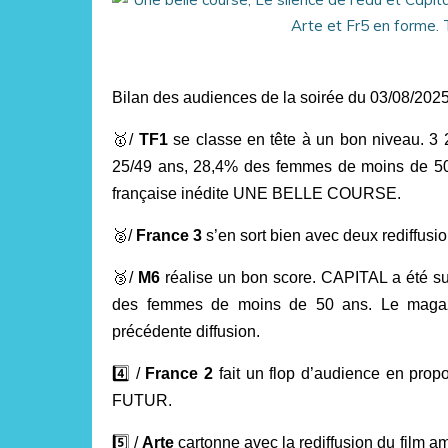
Bilan des audiences de la soirée du 03/08/2025
🥇
/
TF1
se classe en tête
à un bon niveau
. 3
25/49 ans, 28,4% des femmes de moins de 50
française inédite UNE BELLE COURSE.
🥈
/
France 3
s’en sort bien avec deux rediffus
🥉
/
M6
réalise un bon score. CAPITAL a été su
des femmes de moins de 50 ans. Le magaz
précédente diffusion.
4️⃣
/
France 2
fait un flop d’audience en pro
FUTUR.
5️⃣
/
Arte
cartonne avec la rediffusion du fi