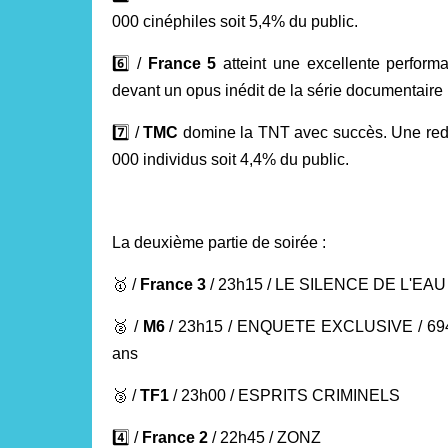
000 cinéphiles soit 5,4% du public.
6️⃣
/
France 5
atteint une excellente perfor
devant un opus inédit de la série documentai
7️⃣
/
TMC
domine la TNT avec succès. Une redi
000 individus soit 4,4% du public.
La deuxième partie de soirée :
🥇
/
France 3
/ 23h15 / LE SILENCE DE L'EAU
🥈
/
M6
/ 23h15 / ENQUETE EXCLUSIVE / 694 
ans
🥉
/
TF1
/ 23h00 / ESPRITS CRIMINELS
4️⃣
/
France 2
/ 22h45 / ZONZ