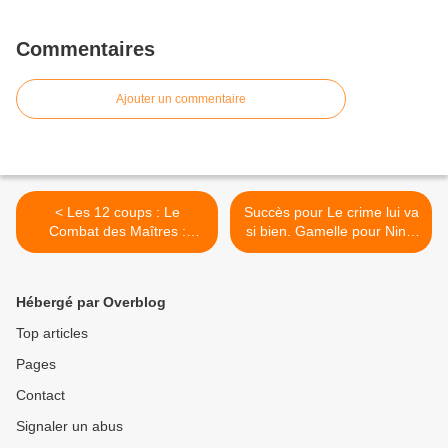
Commentaires
Ajouter un commentaire
< Les 12 coups : Le
Succès pour Le crime lui va
Combat des Maîtres :
si bien. Gamelle pour Ninja
Emilien vs Xavier, le samedi
warrior. Cauchemar en
12/07/2025 à 21h10 sur
cuisine devance Aznavour.
TF1
TMC leader TNT avec
Hébergé par Overblog
l'Euro féminin de foot, le
11/07/2025 >
Top articles
Pages
Contact
Signaler un abus