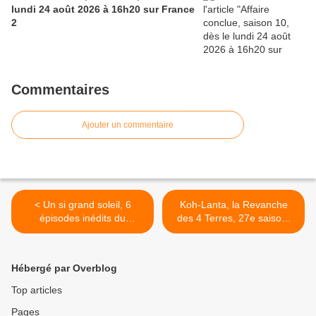
lundi 24 août 2026 à 16h20 sur France
2
Commentaires
Ajouter un commentaire
< Un si grand soleil, 6
Koh-Lanta, la Revanche
épisodes inédits du
des 4 Terres, 27e saison,
feuilleton quotidien,
La finale, ce mardi
exceptionnellement ce
24/06/2025 à 21h10 sur
mardi 24/06/2025 dès
TF1 >
Hébergé par Overblog
20h40 sur France 3
Top articles
Pages