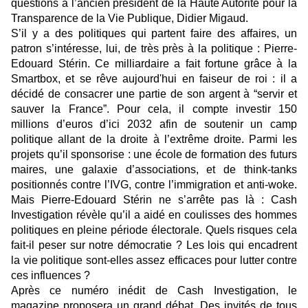
questions à l’ancien président de la Haute Autorité pour la
Transparence de la Vie Publique, Didier Migaud.
S’il y a des politiques qui partent faire des affaires, un
patron s’intéresse, lui, de très près à la politique : Pierre-
Edouard Stérin. Ce milliardaire a fait fortune grâce à la
Smartbox, et se rêve aujourd'hui en faiseur de roi : il a
décidé de consacrer une partie de son argent à “servir et
sauver la France”. Pour cela, il compte investir 150
millions d’euros d’ici 2032 afin de soutenir un camp
politique allant de la droite à l’extrême droite. Parmi les
projets qu’il sponsorise : une école de formation des futurs
maires, une galaxie d’associations, et de think-tanks
positionnés contre l’IVG, contre l’immigration et anti-woke.
Mais Pierre-Edouard Stérin ne s’arrête pas là : Cash
Investigation révèle qu’il a aidé en coulisses des hommes
politiques en pleine période électorale. Quels risques cela
fait-il peser sur notre démocratie ? Les lois qui encadrent
la vie politique sont-elles assez efficaces pour lutter contre
ces influences ?
Après ce numéro inédit de Cash Investigation, le
magazine proposera un grand débat. Des invités de tous