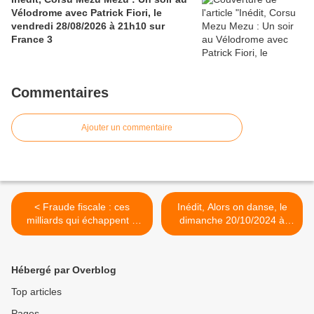
Vélodrome avec Patrick Fiori, le
vendredi 28/08/2026 à 21h10 sur
France 3
Commentaires
Ajouter un commentaire
< Fraude fiscale : ces
Inédit, Alors on danse, le
milliards qui échappent à
dimanche 20/10/2024 à
l'État... et aux Français, ce
21h05 sur France 2 >
soir à 21h10 sur M6 dans
Zone Interdite
Hébergé par Overblog
Top articles
Pages