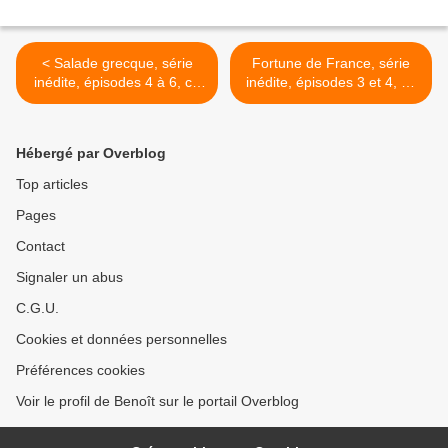
< Salade grecque, série
Fortune de France, série
inédite, épisodes 4 à 6, ce
inédite, épisodes 3 et 4, ce
soir à 22h55 sur France 2
soir à 21h05 sur France 2 >
Hébergé par Overblog
Top articles
Pages
Contact
Signaler un abus
C.G.U.
Cookies et données personnelles
Préférences cookies
Voir le profil de Benoît sur le portail Overblog