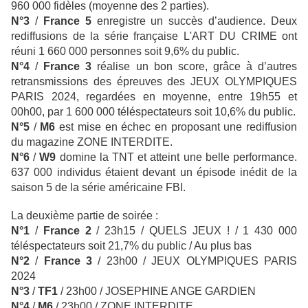
960 000 fidèles (moyenne des 2 parties).
N°3
/
France 5
enregistre un succès d’audience. Deux
rediffusions de la série française L'ART DU CRIME ont
réuni 1 660 000 personnes soit 9,6% du public.
N°4
/
France 3
réalise un bon score, grâce à d’autres
retransmissions des épreuves des JEUX OLYMPIQUES
PARIS 2024, regardées en moyenne, entre 19h55 et
00h00, par 1 600 000 téléspectateurs soit 10,6% du public.
N°5
/
M6
est mise en échec en proposant une rediffusion
du magazine ZONE INTERDITE.
N°6
/
W9
domine la TNT et atteint une belle performance.
637 000 individus étaient devant un épisode inédit de la
saison 5 de la série américaine FBI.
La deuxième partie de soirée :
N°1
/
France 2
/ 23h15 / QUELS JEUX ! / 1 430 000
téléspectateurs soit 21,7% du public / Au plus bas
N°2
/
France 3
/ 23h00 /
JEUX OLYMPIQUES PARIS
2024
N°3
/
TF1
/ 23h00 / JOSEPHINE ANGE GARDIEN
N°4
/
M6
/ 23h00 / ZONE INTERDITE