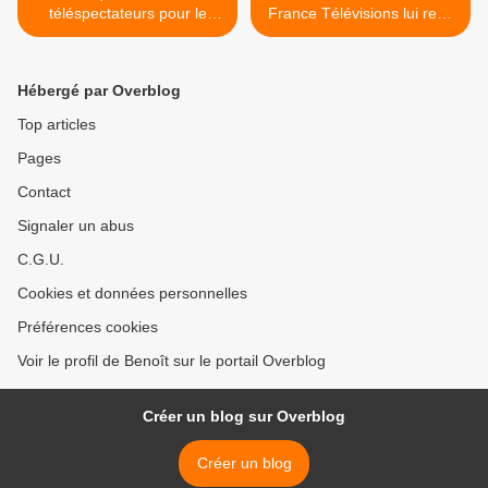
téléspectateurs pour le
France Télévisions lui rend
basket en access sur Fr2.
hommage >
Belle avance du 20H de Fr2
sur TF1, le 06/07/24
Hébergé par Overblog
Top articles
Pages
Contact
Signaler un abus
C.G.U.
Cookies et données personnelles
Préférences cookies
Voir le profil de Benoît sur le portail Overblog
Créer un blog sur Overblog
Créer un blog