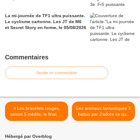
La mi-journée de TF1 ultra puissante.
Le cyclisme cartonne. Les JT de M6
et Secret Story en forme, le 05/08/2026
Commentaires
Ajouter un commentaire
< Les bracelets rouges,
Les animaux fantastiques 3
saison 5 inédite, le final, ce
battus par J'adore ce que
soir à 21h10 sur TF1
vous faites ! Hudson & Rex
et Capital baissent. C8
leader TNT, le 28/04/24 >
Hébergé par Overblog