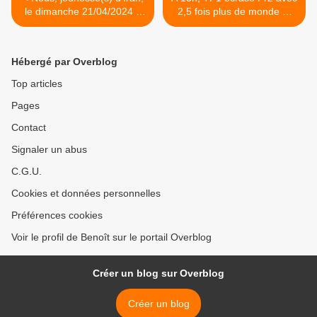
le dimanche 21/04/2024 à
2,5 fois plus de monde et
21h05 sur France 5 dans
26 points d'avance pour le
Le Monde d’en face
Journal ! La grande
semaine au plus bas, le
Hébergé par Overblog
20/04/24 >
Top articles
Pages
Contact
Signaler un abus
C.G.U.
Cookies et données personnelles
Préférences cookies
Voir le profil de Benoît sur le portail Overblog
Créer un blog sur Overblog
Créer un blog