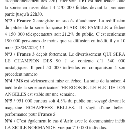
TF1
exceptionnellement dès 22h). Hier soir,
est bien leader toute
la soirée en rassemblant 4 270 000 fidèles devant la première
partie jusqu’à 22h30.
N°2
France 2
/
enregistre un succès d’audience.
La rediffusion
du pilote de la série française FLAIR DE FAMILLE a fédéré
4 150 000 téléspectateurs soit 21,2% du public. C’est seulement
190 000 personnes de moins que sa diffusion en inédit, il y a 10
mois (08/04/2023) !!!
N°3
France 3
/
déçoit fortement. Le divertissement QUI SERA
LE CHAMPION DES 90 ? se contente d’1 340 000
nostalgiques. Il perd 50 000 individus en comparaison à son
précédent numéro.
N°4
M6
/
est sérieusement mise en échec. La suite de la saison 4
inédite de la série américaine THE ROOKIE : LE FLIC DE LOS
ANGELES est stable sur une semaine.
N°5
/
951 000 curieux soit 4,8% du public ont voyagé devant le
magazine ECHAPPEES BELLES. Il s’agit d’une belle
France 5
performance pour
.
N°6
Arte
/ C’est également le cas d’
avec le documentaire inédit
LA SICILE NORMANDE, vue par 710 000 individus.