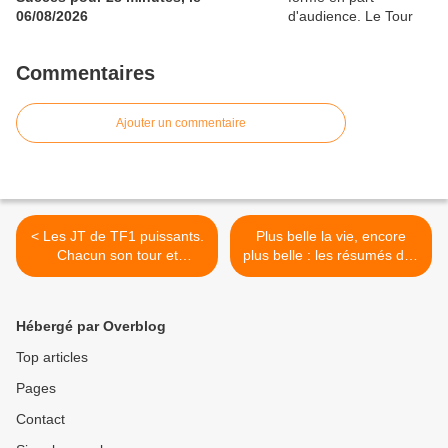
06/08/2026
Commentaires
Ajouter un commentaire
< Les JT de TF1 puissants.
Plus belle la vie, encore
Chacun son tour et
plus belle : les résumés des
Reportages découverte
épisodes du 05 au
cartonnent. Face à
09/02/2024 à 13h45 sur
Hanouna démarre
TF1 >
Hébergé par Overblog
timidement, le 03/02/24
Top articles
Pages
Contact