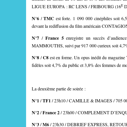
E
LIGUE EUROPA : RC LENS / FRIBOURG (16
D
N°6
TMC
/
est forte. 1 090 000 cinéphiles soit 
devant la rediffusion du film américain CONTAGIO
N°7
France 5
/
enregistre un succès d’audie
MAMMOUTHS, suivi par 917 000 curieux soit 4,7%
N°8
C8
/
est en forme. Un opus inédit du maga
fidèles soit 4,7% du public et 3,8% des femmes de mo
La deuxième partie de soirée :
N°1
TF1
/
/ 23h10 / CAMILLE & IMAGES / 705 000 
N°2
France 2
/
/ 23h00 / COMPLEMENT D’ENQUETE
N°3
M6
/
/ 23h30 /
DEBRIEF EXPRESS, RETOUR SU