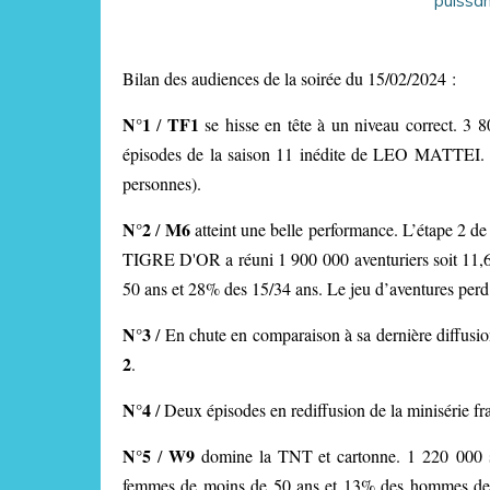
Bilan des audiences de la soirée du 15/02/2024 :
N°1
TF1
/
se hisse en tête à un niveau correct.
3 80
épisodes de la saison 11 inédite de LEO MATTEI. La
personnes).
N°2
M6
/
atteint une belle performance. L’étape
TIGRE D'OR a réuni 1 900 000 aventuriers soit 11,
50 ans et 28% des 15/34 ans. Le jeu d’aventures per
N°3
/ En chute en comparaison à sa dernière diffu
2
.
N°4
/ Deux épisodes en rediffusion de la minisérie 
N°5
W9
/
domine la TNT et cartonne. 1 220 000 s
femmes de moins de 50 ans et 13% des hommes de