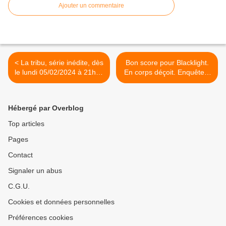
Ajouter un commentaire
< La tribu, série inédite, dès
Bon score pour Blacklight.
le lundi 05/02/2024 à 21h10
En corps déçoit. Enquête à
sur TF1
haut risque chute. Arte, Fr5
et Chérie 25 en forme, le
04/02/24 >
Hébergé par Overblog
Top articles
Pages
Contact
Signaler un abus
C.G.U.
Cookies et données personnelles
Préférences cookies