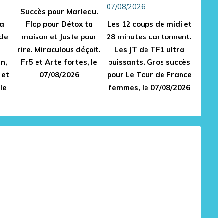
Succès pour Marleau.
ra
Flop pour Détox ta
Les 12 coups de midi et
 de
maison et Juste pour
28 minutes cartonnent.
rire. Miraculous déçoit.
Les JT de TF1 ultra
n,
Fr5 et Arte fortes, le
puissants. Gros succès
 et
07/08/2026
pour Le Tour de France
le
femmes, le 07/08/2026