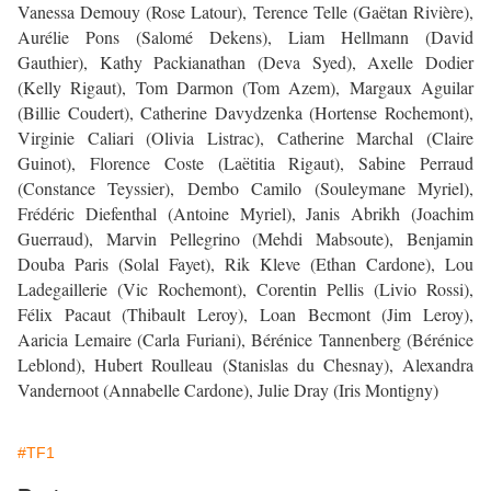
Vanessa Demouy (Rose Latour), Terence Telle (Gaëtan Rivière),
Aurélie Pons (Salomé Dekens), Liam Hellmann (David
Gauthier), Kathy Packianathan (Deva Syed), Axelle Dodier
(Kelly Rigaut), Tom Darmon (Tom Azem), Margaux Aguilar
(Billie Coudert), Catherine Davydzenka (Hortense Rochemont),
Virginie Caliari (Olivia Listrac), Catherine Marchal (Claire
Guinot), Florence Coste (Laëtitia Rigaut), Sabine Perraud
(Constance Teyssier), Dembo Camilo (Souleymane Myriel),
Frédéric Diefenthal (Antoine Myriel), Janis Abrikh (Joachim
Guerraud), Marvin Pellegrino (Mehdi Mabsoute), Benjamin
Douba Paris (Solal Fayet), Rik Kleve (Ethan Cardone), Lou
Ladegaillerie (Vic Rochemont), Corentin Pellis (Livio Rossi),
Félix Pacaut (Thibault Leroy), Loan Becmont (Jim Leroy),
Aaricia Lemaire (Carla Furiani), Bérénice Tannenberg (Bérénice
Leblond), Hubert Roulleau (Stanislas du Chesnay), Alexandra
Vandernoot (Annabelle Cardone), Julie Dray (Iris Montigny)
#TF1