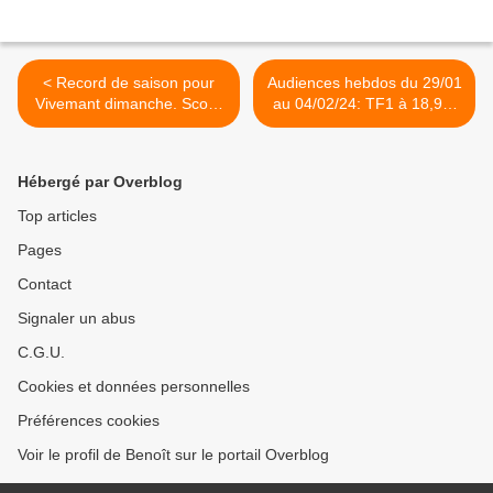
< Record de saison pour
Audiences hebdos du 29/01
Vivemant dimanche. Score
au 04/02/24: TF1 à 18,9%
correct pour Agriculteurs la
du public. Fr2 remonte. Fr3
crise sur M6. Face à
et M6 dévissent. Fr5, Arte
Hanouna déçoit, le
et TF1 séries films en
Hébergé par Overblog
04/02/24
forme. >
Top articles
Pages
Contact
Signaler un abus
C.G.U.
Cookies et données personnelles
Préférences cookies
Voir le profil de Benoît sur le portail Overblog