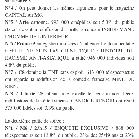
France 3
sur
.
N°4
/ On peut donner les mêmes arguments pour le magazine
M6
CAPITAL sur
.
N°5
Arte
/
cartonne. 993 000 cinéphiles soit 5,3% du public
étaient devant la rediffusion du thriller américain INSIDE MAN :
L'HOMME DE L'INTERIEUR.
N°6
France 5
/
enregistre un succès d’audience. Le documentaire
inédit JE NE SUIS PAS CHINETOQUE : HISTOIRE DU
RACISME ANTI-ASIATIQUE a attiré 946 000 individus soit
4,8% du public.
N°7
C8
/
domine la TNT sans exploit. 613 000 téléspectateurs
ont regardé la rediffusion de la comédie française MINE DE
RIEN.
N°8
Chérie 25
/
atteint une excellente performance. Deux
rediffusions de la série française CANDICE RENOIR ont réuni
575 000 fidèles soit 3,3% du public.
La deuxième partie de soirée :
N°1
M6
/
/ 23h15 / ENQUETE EXCLUSIVE / 868 000
téléspectateurs soit 12,8% du public, 23% des 25/49 ans et 23%