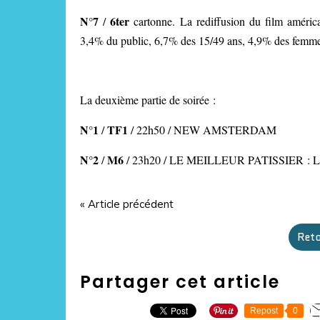
N°7
6ter
/
cartonne. La rediffusion du film amé
3,4% du public, 6,7% des 15/49 ans, 4,9% des femme
La deuxième partie de soirée :
N°1
TF1
/
/ 22h50 / NEW AMSTERDAM
N°2
M6
/
/ 23h20 / LE MEILLEUR PATISSIER 
« Article précédent
Reto
Partager cet article
Repost
0