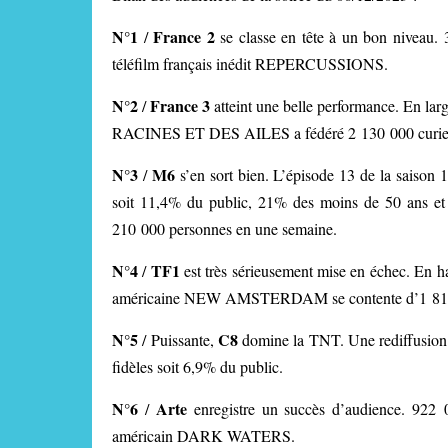
N°1
France 2
/
se classe en tête à un bon niveau.
téléfilm français inédit REPERCUSSIONS.
N°2
France 3
/
atteint une belle performance. En la
RACINES ET DES AILES a fédéré 2 130 000 curieux
N°3
M6
/
s’en sort bien. L’épisode 13 de la sai
soit 11,4% du public, 21% des moins de 50 ans et
210 000 personnes en une semaine.
N°4
TF1
/
est très sérieusement mise en échec. En hau
américaine NEW AMSTERDAM se contente d’1 810 0
N°5
C8
/
Puissante,
domine la TNT. Une rediffusion
fidèles soit 6,9% du public.
N°6
Arte
/
enregistre un succès d’audience. 922 0
américain DARK WATERS.