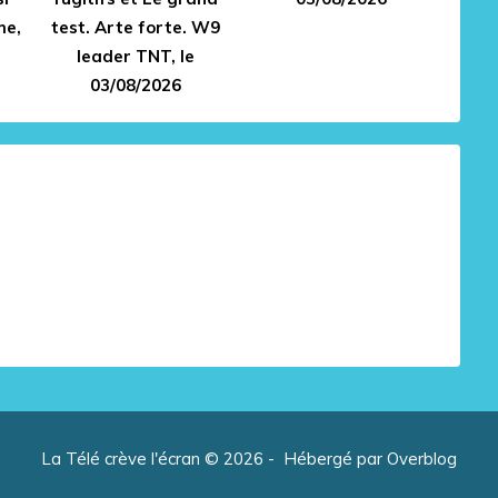
me,
test. Arte forte. W9
leader TNT, le
03/08/2026
La Télé crève l'écran © 2026 - Hébergé par
Overblog