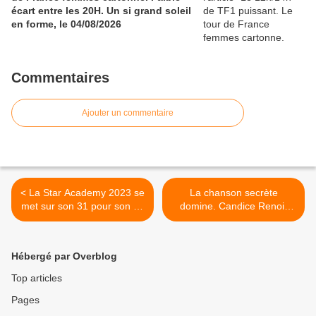
écart entre les 20H. Un si grand soleil
en forme, le 04/08/2026
Commentaires
Ajouter un commentaire
< La Star Academy 2023 se
La chanson secrète
met sur son 31 pour son 9e
domine. Candice Renoir
prime, ce soir à 21h10 sur
déçoit. Le cirque devant
TF1
Mary Poppins. TMC, W9 et
C8 cartonnent, le 29/12/23
Hébergé par Overblog
>
Top articles
Pages