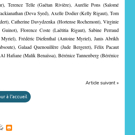
), Terence Telle (Gaëtan Rivière), Aurélie Pons (Salomé
ackianathan (Deva Syed), Axelle Dodier (Kelly Rigaut), Tom
ert), Catherine Davydzenka (Hortense Rochemont), Virginie
e Guinot), Florence Coste (Laëtitia Rigaut), Sabine Perraud
yriel), Frédéric Diefenthal (Antoine Myriel), Janis Abrikh
soute), Galaad Quenouillère (Jude Bergeret), Félix Pacaut
 Al Hafiane (Malik Benaïssa), Bérénice Tannenberg (Bérénice
Article suivant »
ur à l'accueil