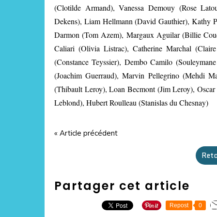
(Clotilde Armand), Vanessa Demouy (Rose Latour
Dekens), Liam Hellmann (David Gauthier), Kathy P
Darmon (Tom Azem), Margaux Aguilar (Billie Coud
Caliari (Olivia Listrac), Catherine Marchal (Clair
(Constance Teyssier), Dembo Camilo (Souleymane M
(Joachim Guerraud), Marvin Pellegrino (Mehdi Mab
(Thibault Leroy), Loan Becmont (Jim Leroy), Oscar
Leblond), Hubert Roulleau (Stanislas du Chesnay)
« Article précédent
Reto
Partager cet article
Repost
0