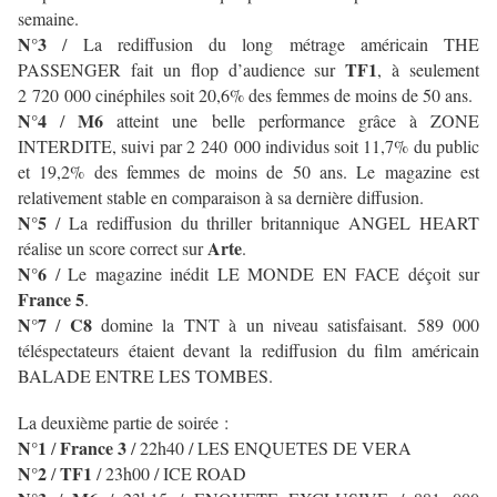
semaine.
N°3
/ La rediffusion du long métrage américain THE
TF1
PASSENGER fait un flop d’audience sur
, à seulement
2 720 000 cinéphiles soit 20,6% des femmes de moins de 50 ans.
N°4
M6
/
atteint une belle performance grâce à ZONE
INTERDITE, suivi par 2 240 000 individus soit 11,7% du public
et 19,2% des femmes de moins de 50 ans. Le magazine est
relativement stable en comparaison à sa dernière diffusion.
N°5
/ La rediffusion du thriller britannique ANGEL HEART
Arte
réalise un score correct sur
.
N°6
/ Le magazine inédit LE MONDE EN FACE déçoit sur
France 5
.
N°7
C8
/
domine la TNT à un niveau satisfaisant. 589 000
téléspectateurs étaient devant la rediffusion du film américain
BALADE ENTRE LES TOMBES.
La deuxième partie de soirée :
N°1
France 3
/
/ 22h40 / LES ENQUETES DE VERA
N°2
TF1
/
/ 23h00 / ICE ROAD