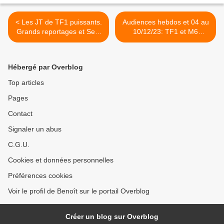
< Les JT de TF1 puissants.
Audiences hebdos et 04 au
Grands reportages et Sept
10/12/23: TF1 et M6
à huit en forme. Record de
déçoivent fortement. Fr2
saison pour E=M6, le
baisse. Fr3 remonte. TMC
10/12/23
en forme. CNews bat
Hébergé par Overblog
BFMTV pour la première
fois ! >
Top articles
Pages
Contact
Signaler un abus
C.G.U.
Cookies et données personnelles
Préférences cookies
Voir le profil de Benoît sur le portail Overblog
Créer un blog sur Overblog