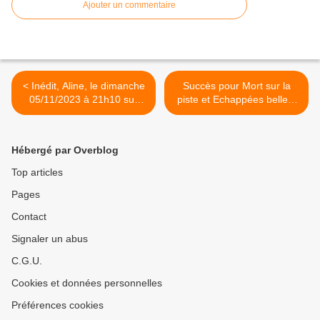
Ajouter un commentaire
< Inédit, Aline, le dimanche
Succès pour Mort sur la
05/11/2023 à 21h10 sur
piste et Echappées belles.
TF1
Retour en chute pour Star
Academy. Fr3 déçoit. M6
très faible. 6ter leader TNT,
Hébergé par Overblog
le 04/11/23 >
Top articles
Pages
Contact
Signaler un abus
C.G.U.
Cookies et données personnelles
Préférences cookies