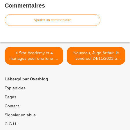
Commentaires
Ajouter un commentaire
< Star Academy et 4
Nouveau, Juge Arthur, le
mariages pour une lune de
vendredi 24/11/2023 à
miel en forme. Record
23h45 sur TF1 >
historique pour Quotidien,
le 22/11/23
Hébergé par Overblog
Top articles
Pages
Contact
Signaler un abus
C.G.U.