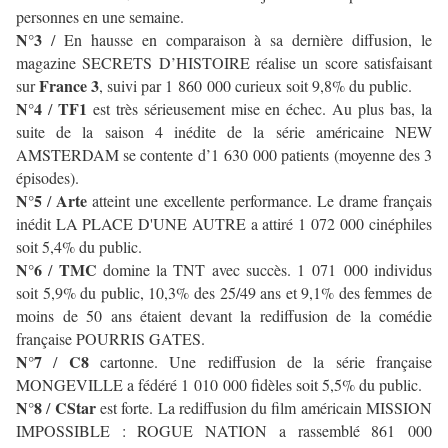
personnes en une semaine.
N°3
/ En hausse en comparaison à sa dernière diffusion, le
magazine SECRETS D’HISTOIRE réalise un score satisfaisant
France 3
sur
, suivi par 1 860 000 curieux soit 9,8% du public.
N°4
TF1
/
est très sérieusement mise en échec. Au plus bas, la
suite de la saison 4 inédite de la série américaine NEW
AMSTERDAM se contente d’1 630 000 patients (moyenne des 3
épisodes).
N°5
Arte
/
atteint une excellente performance. Le drame français
inédit LA PLACE D'UNE AUTRE a attiré 1 072 000 cinéphiles
soit 5,4% du public.
N°6
TMC
/
domine la TNT avec succès. 1 071 000 individus
soit 5,9% du public, 10,3% des 25/49 ans et 9,1% des femmes de
moins de 50 ans étaient devant la rediffusion de la comédie
française POURRIS GATES.
N°7
C8
/
cartonne. Une rediffusion de la série française
MONGEVILLE a fédéré 1 010 000 fidèles soit 5,5% du public.
N°8
CStar
/
est forte. La rediffusion du film américain MISSION
IMPOSSIBLE : ROGUE NATION a rassemblé 861 000