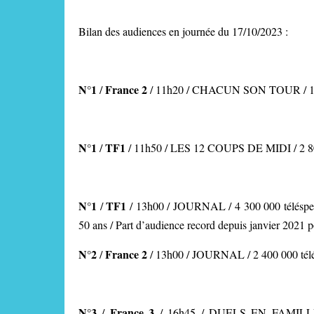
Bilan des audiences en journée du 17/10/2023 :
N°1
France 2
/
/ 11h20 / CHACUN SON TOUR / 1 100
N°1
TF1
/
/
11h50 / LES 12 COUPS DE MIDI
/ 2 
N°1
TF1
/
/
13h00 / JOURNAL
/ 4 300 000 télésp
50 ans / Part d’audience record depuis janvier 2021 p
N°2
France 2
/
/ 13h00 / JOURNAL
/ 2 400 000 tél
N°3
France 3
/
/ 16h45 / DUELS EN FAMILL