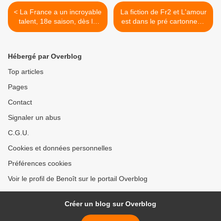
< La France a un incroyable
La fiction de Fr2 et L'amour
talent, 18e saison, dès le
est dans le pré cartonnent.
mardi 24/10/2023 à 21h10
La soupe aux choux déçoit.
sur M6
Nouveau prime catastrophe
pour TF1. Arte, TMC et W9
Hébergé par Overblog
en forme, le 23/10/23 >
Top articles
Pages
Contact
Signaler un abus
C.G.U.
Cookies et données personnelles
Préférences cookies
Voir le profil de Benoît sur le portail Overblog
Créer un blog sur Overblog