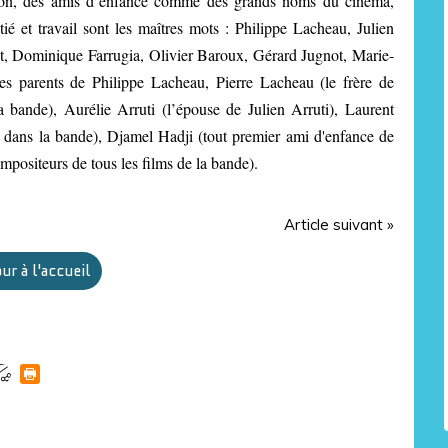
sion, des amis d’enfance comme des grands noms du cinéma,
é et travail sont les maîtres mots : Philippe Lacheau, Julien
t, Dominique Farrugia, Olivier Baroux, Gérard Jugnot, Marie-
s parents de Philippe Lacheau, Pierre Lacheau (le frère de
 bande), Aurélie Arruti (l’épouse de Julien Arruti), Laurent
 dans la bande), Djamel Hadji (tout premier ami d'enfance de
ositeurs de tous les films de la bande).
Article suivant »
ur à l'accueil