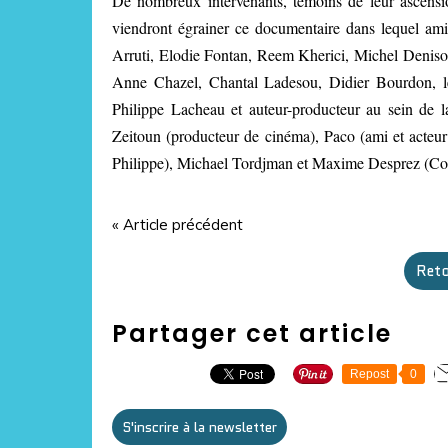
De nombreux intervenants, témoins de leur ascen
viendront égrainer ce documentaire dans lequel amiti
Arruti, Elodie Fontan, Reem Kherici, Michel Deniso
Anne Chazel, Chantal Ladesou, Didier Bourdon, le
Philippe Lacheau et auteur-producteur au sein de la
Zeitoun (producteur de cinéma), Paco (ami et acteur
Philippe), Michael Tordjman et Maxime Desprez (Comp
« Article précédent
Reto
Partager cet article
Repost
0
S'inscrire à la newsletter