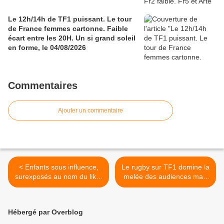
Le 12h/14h de TF1 puissant. Le tour
de France femmes cartonne. Faible
écart entre les 20H. Un si grand soleil
en forme, le 04/08/2026
Commentaires
Ajouter un commentaire
< Enfants sous influence,
Le rugby sur TF1 domine la
surexposés au nom du like,
melée des audiences mais
le dimanche 17/09/2023 à
bonne poussée de la fiction
21h00 sur France 5 dans
de Fr3. Prodiges pop faible.
Le Monde d’en face
Catastrophe pour M6, le
Hébergé par Overblog
16/09/23 >