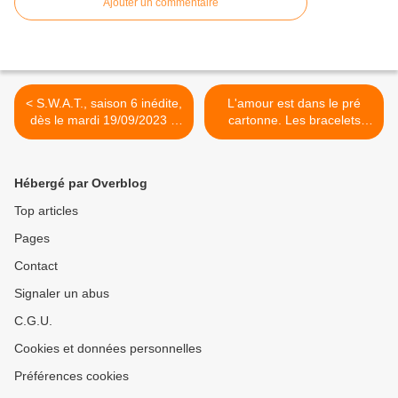
Ajouter un commentaire
< S.W.A.T., saison 6 inédite,
L'amour est dans le pré
dès le mardi 19/09/2023 à
cartonne. Les bracelets
21h10 sur TF1
rouges et Adieu Vinyle
faibles. Fr3 déçoit. Arte,
TMC, C8, Fr5 et W9 au top,
Hébergé par Overblog
le 18/09/23 >
Top articles
Pages
Contact
Signaler un abus
C.G.U.
Cookies et données personnelles
Préférences cookies