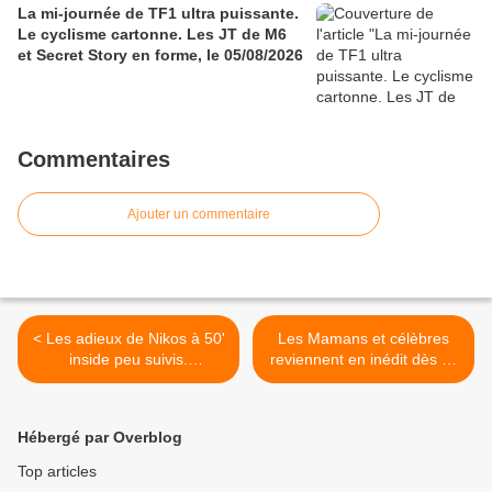
La mi-journée de TF1 ultra puissante.
Le cyclisme cartonne. Les JT de M6
et Secret Story en forme, le 05/08/2026
Commentaires
Ajouter un commentaire
< Les adieux de Nikos à 50'
Les Mamans et célèbres
inside peu suivis.
reviennent en inédit dès ce
L'athlétisme plus fort que le
lundi à 17h00 sur TFX >
20H de Fr2, le 26/08/23
Hébergé par Overblog
Top articles