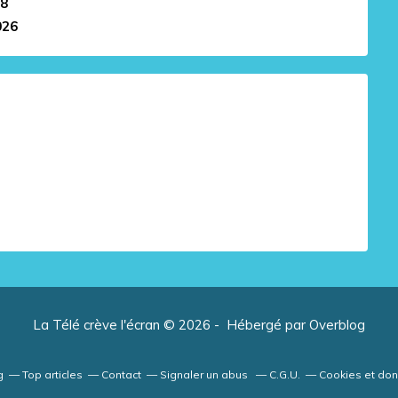
28
026
La Télé crève l'écran © 2026 - Hébergé par
Overblog
g
Top articles
Contact
Signaler un abus
C.G.U.
Cookies et do