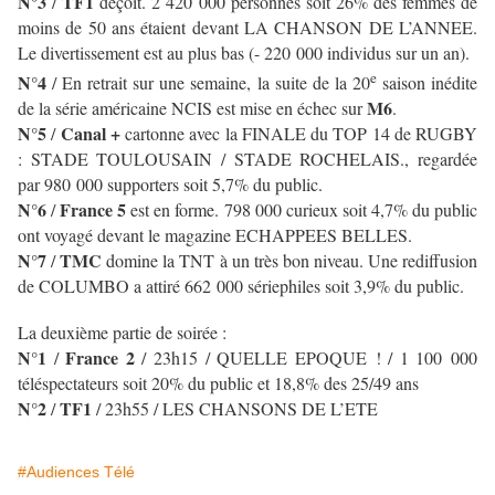
N°3
TF1
/
déçoit. 2 420 000 personnes soit 26% des femmes de
moins de 50 ans étaient devant LA CHANSON DE L’ANNEE.
Le divertissement est au plus bas (- 220 000 individus sur un an).
e
N°4
/ En retrait sur une semaine, la suite de la 20
saison inédite
M6
de la série américaine NCIS est mise en échec sur
.
N°5
Canal +
/
cartonne avec la
FINALE du TOP 14 de RUGBY
: STADE TOULOUSAIN / STADE ROCHELAIS., regardée
par 980 000 supporters soit 5,7% du public.
N°6
France 5
/
est en forme. 798 000 curieux soit 4,7% du public
ont voyagé devant le magazine ECHAPPEES BELLES.
N°7
TMC
/
domine la TNT à un très bon niveau. Une rediffusion
de COLUMBO a attiré 662 000 sériephiles soit 3,9% du public.
La deuxième partie de soirée :
N°1
France 2
/
/ 23h15 / QUELLE EPOQUE ! / 1 100 000
téléspectateurs soit 20% du public et 18,8% des 25/49 ans
N°2
TF1
/
/ 23h55 / LES CHANSONS DE L’ETE
#Audiences Télé