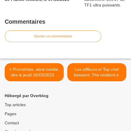
Commentaires
Ajouter un commentaire
< Prométhée, série inédite,
Les siffleurs et Top chef
dès le jeudi 16/03/2023 à
baissent. The resident et
21h10 sur TF1
Secrets d'histoire faibles.
Mongeville puissant. Chérie
25 au top, le 15/03/23 >
Hébergé par Overblog
Top articles
Pages
Contact