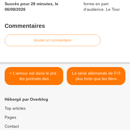
Succès pour 28 minutes, le
06/08/2026
Commentaires
Ajouter un commentaire
< L’amour est dans le pré :
La série allemande de Fr3
les portraits des
plus forte que les films
agriculteurs de la saison 18,
américains de TF1 et Fr2.
les lundis 30/01 et
Capital en forme. C8 leader
06/02/2023 à 21h10 sur M6
TNT, le 05/02/23 >
Hébergé par Overblog
Top articles
Pages
Contact