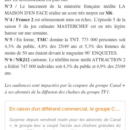
N°3
/
Le lancement de la minisérie française inédite LA
M6
MAISON D'EN FACE réalise un score très moyen sur
.
N°4
France 2
/
est sérieusement mise en échec. L’épisode 5 de
la
saison 5 du jeu culinaire MASTERCHEF est en très légère
hausse sur une semaine.
N°5
TMC
/ En forme,
domine la TNT. 773 000 personnes soit
4,3% du public, 4,8% des 25/49 ans et 5,3% des femmes de
moins de 50 ans étaient devant le magazine 90’ ENQUETES.
N°6
NRJ12
/
cartonne. Le téléfilm russe inédit ATTRACTION 2
a fédéré 747 000 individus soit 4,3% du public et 4,9% des 25/49
ans.
Les audiences sont impactées par la coupure du groupe Canal +
à ses abonnés de la diffusion des chaînes du groupe TF1.
En raison d'un différend commercial, le groupe Canal+ coupe le signal à ses abonnés des chaînes du groupe TF1 - La Télé crève l'Ecran
Surprise depuis vendredi matin pour les abonnés de Canal
+, le groupe leur a coupé l'accès aux chaînes gratuites du