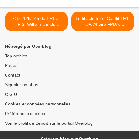
< Le 12h/14h de TF1 et
Le fil actu télé : Conflit TF1-
Fr2, William à midi,
C+, Affaire PPDA,
Questions pour un
Chronologie des médias,
champion et Quotidien en
Bruno Roblès revient à la
forme, le 20/09/22
télé, Le CSA met en garde
Hébergé par Overblog
C8, Panayotis Pascot, C à
vous, LCP, CNews, Coupe
Top articles
du monde, Golden Globes
Pages
>
Contact
Signaler un abus
C.G.U.
Cookies et données personnelles
Préférences cookies
Voir le profil de Benoît sur le portail Overblog
Créer un blog sur Overblog