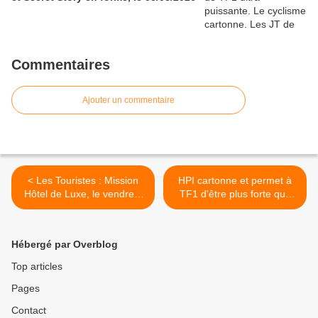
Commentaires
Ajouter un commentaire
< Les Touristes : Mission
HPI cartonne et permet à
Hôtel de Luxe, le vendredi
TF1 d'être plus forte que
27/05/2022 à 21h10 sur
les 8 chaînes suivantes
TF1
réunies ! W9 résiste, le
26/05/22 >
Hébergé par Overblog
Top articles
Pages
Contact