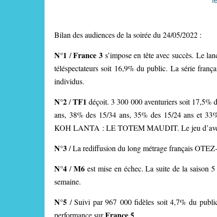
Bilan des audiences de la soirée du 24/05/2022 :
N°1
France 3
/
s’impose en tête avec succès. Le l
téléspectateurs soit 16,9% du public. La série franç
individus.
N°2
TF1
/
déçoit. 3 300 000 aventuriers soit 17,5%
ans, 38% des 15/34 ans, 35% des 15/24 ans et 33% 
KOH LANTA : LE TOTEM MAUDIT. Le jeu d’aventu
N°3
/ La rediffusion du long métrage français OT
N°4
M6
/
est mise en échec. La suite de la saison 5 
semaine.
N°5
/ Suivi par 967 000 fidèles soit 4,7% du public
France 5
performance sur
.