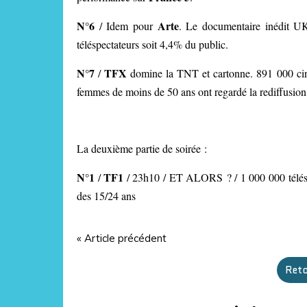
N°6
Arte
/
Idem pour
. Le documentaire inédi
téléspectateurs soit 4,4% du public.
N°7
TFX
/
domine la TNT et cartonne. 891 000 cin
femmes de moins de 50 ans ont regardé la rediffu
La deuxième partie de soirée :
N°1
TF1
/
/ 23h10 / ET ALORS ? / 1 000 000 télés
des 15/24 ans
« Article précédent
Reto