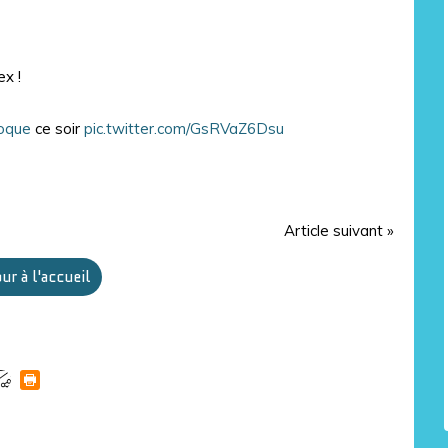
ex !
oque
ce soir
pic.twitter.com/GsRVaZ6Dsu
Article suivant »
ur à l'accueil