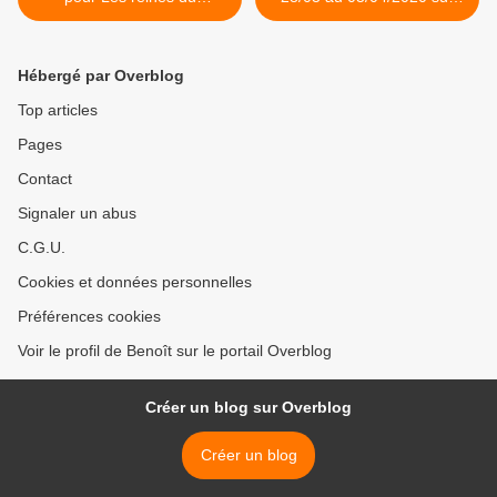
shopping, Tous en cuisine
TF1, France 2, France 3 et
et C à vous, le 27/03/20
M6 >
Hébergé par Overblog
Top articles
Pages
Contact
Signaler un abus
C.G.U.
Cookies et données personnelles
Préférences cookies
Voir le profil de Benoît sur le portail Overblog
Créer un blog sur Overblog
Créer un blog