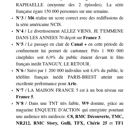
RAPHAELLE (moyenne des 2 épisodes). La série
française égare 150 000 personnes sur une semaine.
N°3
M6
/
réalise un score correct avec des rediffusions de
la série américaine NCIS.
N°4
/ Le divertissement ALLEZ VIENS, JE T'EMMENE
France 3
DANS LES ANNEES 70 déçoit sur
.
N°5
Canal +
/ Le passage en clair de
en cette période de
confinement lui permet de cartonner. Près 1 900 000
cinéphiles soit 6,9% du public étaient devant le film
français inédit TANGUY, LE RETOUR.
N°6
/ Suivi par 1 200 000 individus soit 4,4% du public, le
téléfilm français inédit PARIS-BREST atteint une
Arte
excellente performance pour
.
N°7
/ LA MAISON FRANCE 5 est à un bon niveau sur
France 5
.
N°8
W9
/ Dans une TNT très faible,
domine, grâce au
magazine ENQUETE D’ACTION qui enregistre pourtant
C8, RMC Découverte, TMC,
une audience très médiocre.
NRJ12, RMC Story, Gulli, TFX, Chérie 25
TF1
et