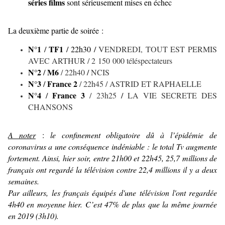
séries films
sont sérieusement mises en échec
La deuxième partie de soirée :
N°1
TF1
/
/ 22h30
/
VENDREDI, TOUT EST PERMIS
AVEC ARTHUR / 2 150 000 téléspectateurs
N°2
M6
/
/ 22h40
/
NCIS
N°3
France 2
/
/ 22h45 / ASTRID ET RAPHAELLE
N°4
France 3
/
/ 23h25
/
LA VIE SECRETE DES
CHANSONS
A noter
:
le confinement obligatoire dû à l’épidémie de
coronavirus a une conséquence indéniable : le total Tv augmente
fortement. Ainsi, hier soir, entre 21h00 et 22h45, 25,7 millions de
français ont regardé la télévision contre 22,4 millions il y a deux
semaines.
Par ailleurs, les français équipés d'une télévision l'ont regardée
4h40 en moyenne hier. C’est 47% de plus que la même journée
en 2019 (3h10).