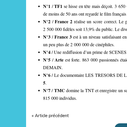
N°1
TF1
/
se hisse en tête mais déçoit. 3 65
de moins de 50 ans ont regardé le film franç
N°2
France 2
/
réalise un score correct. Le
2 500 000 fidèles soit 13,9% du public. Le di
N°3
France 3
/
est à un niveau satisfaisant 
un peu plus de 2 000 000 de cinéphiles.
N°4
/ Une rediffusion d’un prime de SCENE
N°5
Arte
/
est forte. 863 000 passionnés étai
DEMAIN.
N°6
/ Le documentaire LES TRESORS DE L'O
5
.
N°7
TMC
/
domine la TNT et enregistre un su
815 000 individus.
« Article précédent