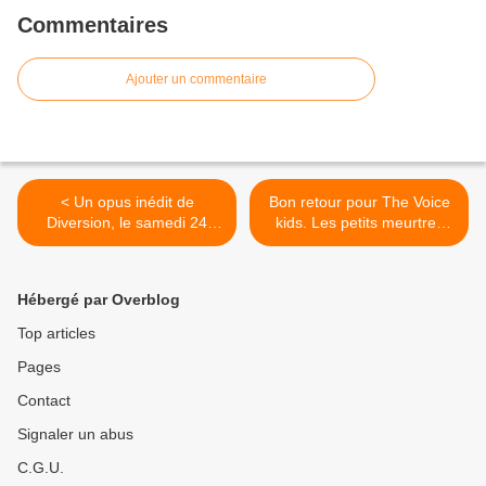
Commentaires
Ajouter un commentaire
< Un opus inédit de
Bon retour pour The Voice
Diversion, le samedi 24
kids. Les petits meurtres
août 2019 à 21h05 sur TF1
devant The Rookie. Fr5 et
C8 en forme, le 23/08/19 >
Hébergé par Overblog
Top articles
Pages
Contact
Signaler un abus
C.G.U.