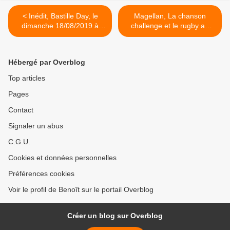
< Inédit, Bastille Day, le
Magellan, La chanson
dimanche 18/08/2019 à
challenge et le rugby au
21h05 sur TF1
coude à coude. NCIS LA en
baisse, le 17/08/19 >
Hébergé par Overblog
Top articles
Pages
Contact
Signaler un abus
C.G.U.
Cookies et données personnelles
Préférences cookies
Voir le profil de Benoît sur le portail Overblog
Créer un blog sur Overblog