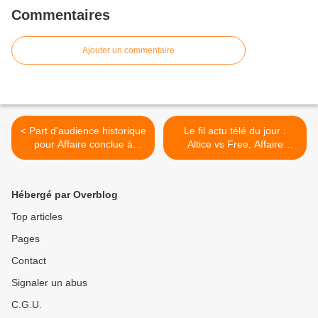
Commentaires
Ajouter un commentaire
< Part d'audience historique
Le fil actu télé du jour :
pour Affaire conclue à
Altice vs Free, Affaire
16h20. Scènes de ménages
Quesada, Daniel Bravo,
au top, le 04/04/19
Audiences access, Mariés
au premier regard, Arte,
Hébergé par Overblog
L'émission politique,
Thalassa, Corinne Masiero,
Top articles
Les ombres rouges,
Pages
Sabatier >
Contact
Signaler un abus
C.G.U.