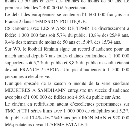
moins de 50 ans et 20% des femmes de moins de 50 ans. Le
premier atteint les 2 400 000 téléspectateurs.
Le débat des européennes se contente d’1 600 000 français sur
France 2 dans L’EMISSION POLITIQUE.
C8 cartonne avec LES 9 ANS DE TPMP. Le divertissement a
fédéré 1 300 000 fans soit 5,7% du public, 10,8% des 25/49 ans,
9,4% des femmes de moins de 50 ans et 15,4% des 15/34 ans.
Sur W9, le football féminin signe un record d’audience pour un
match amical depuis 7 ans toutes chaînes confondues. 1 100 000
supporters soit 5,2% du public et 8,8% du public masculin étaient
devant FRANCE / JAPON. Un pic d’audience à 1 500 000
personnes a été observé.
L’unique épisode de la saison 6 inédite de la série suédoise
MEURTRES A SANDHAMN enregistre un succès d’audience
avec plus d’1 000 000 de fidèles soit 4,6% du public sur Arte.
Le cinéma en rediffusion atteint d’excellentes performances sur
TMC et TF1 séries films avec 1 000 000 de cinéphiles soit 5,2%
du public et 10,4% des 25/49 ans pour IRON MAN et 920 000
téléspectateurs devant L’ARME FATALE 4.