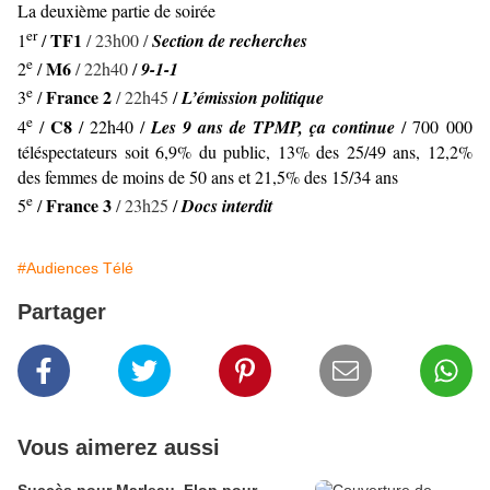
La deuxième partie de soirée
er
TF1
1
/
/ 23h00 /
Section de recherches
e
M6
2
/
/ 22h40
/
9-1-1
e
France 2
3
/
/ 22h45
/
L’émission politique
e
C8
4
/
/ 22h40
/
Les 9 ans de TPMP, ça continue
/ 700 000
téléspectateurs soit 6,9% du public, 13% des 25/49 ans, 12,2%
des femmes de moins de 50 ans et 21,5% des 15/34 ans
e
France 3
5
/
/ 23h25
/
Docs interdit
#Audiences Télé
Partager
Vous aimerez aussi
Succès pour Marleau. Flop pour