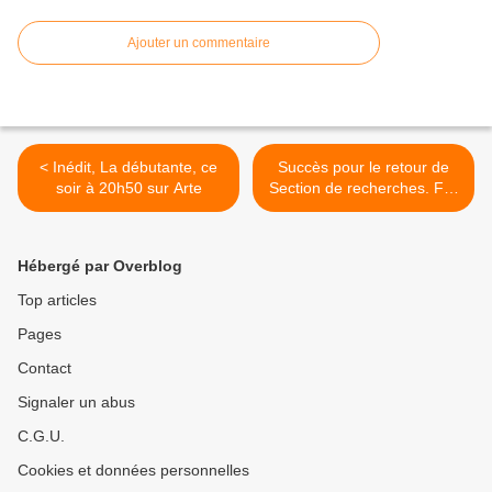
Ajouter un commentaire
< Inédit, La débutante, ce
Succès pour le retour de
soir à 20h50 sur Arte
Section de recherches. Fr3
2e. Fr2 et M6 faibles. Bon
début pour Les vacances
préférées des français sur
Hébergé par Overblog
6ter, le 07/03/19 >
Top articles
Pages
Contact
Signaler un abus
C.G.U.
Cookies et données personnelles