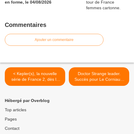
en forme, le 04/08/2026
Commentaires
Ajouter un commentaire
< Kepler(s), la nouvelle
Doctor Strange leader.
série de France 2, dès le
Succès pour Le Corniaud.
lundi 04/03/2019 à 21h00
Zone interdite déçoit. C+ et
Arte fortes. Fr5 7e, le
03/03/19 >
Hébergé par Overblog
Top articles
Pages
Contact