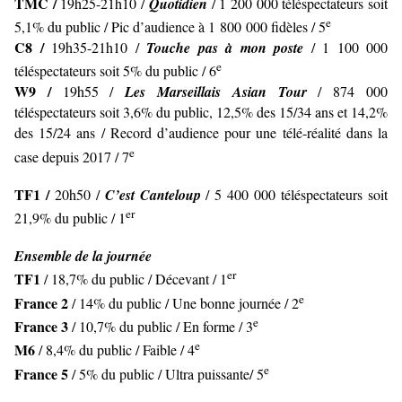
TMC /
19h25-21h10 /
Quotidien
/ 1 200 000 téléspectateurs soit
e
5,1% du public / Pic d’audience à 1 800 000 fidèles / 5
C8 /
19h35-21h10 /
Touche pas à mon poste
/ 1 100 000
e
téléspectateurs soit 5% du public / 6
W9 /
19h55 /
Les Marseillais Asian Tour
/ 874 000
téléspectateurs soit 3,6% du public, 12,5% des 15/34 ans et 14,2%
des 15/24 ans / Record d’audience pour une télé-réalité dans la
e
case depuis 2017 / 7
TF1 /
20h50 /
C’est Canteloup
/ 5 400 000 téléspectateurs soit
er
21,9% du public / 1
Ensemble de la journée
er
TF1
/ 18,7% du public / Décevant / 1
e
France 2
/ 14% du public / Une bonne journée / 2
e
France 3
/ 10,7% du public / En forme / 3
e
M6
/ 8,4% du public / Faible / 4
e
France 5
/ 5% du public / Ultra puissante/ 5