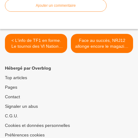
Ajouter un commentaire
< L'info de TF1 en forme.
Face au succès, NRJ12
Le tournoi des VI Nations
allonge encore le magazine
se hisse en tête l'après midi
Crimes et Faits divers : La
sur Fr2, le 02/02/19
quotidienne >
Hébergé par Overblog
Top articles
Pages
Contact
Signaler un abus
C.G.U.
Cookies et données personnelles
Préférences cookies