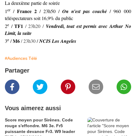
La deuxième partie de soirée
er
France 2
1
/
/ 23h50 /
On n’est pas couché
/ 960 000
téléspectateurs soit 16,9% du public
e
TF1
2
/
/ 23h20 /
Vendredi, tout est permis avec Arthur No
Limit, la suite
e
M6
3
/
/ 23h30
/
NCIS Los Angeles
#Audiences Télé
Partager
Vous aimerez aussi
Score moyen pour Sirènes. Code
rouge s'effondre. M6 3e. Fr5
puissante devance Fr3. W9 leader