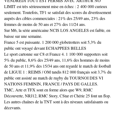
VENDREDI TOUT EST PERMIS AVEC ARTHUR NO
LIMIT est très sérieusement mise en échec : 2 400 000 curieux
seulement. Toutefois, TF1 se satisfait des scores du divertissement
auprès des cibles commerciales : 21% des 25/49 ans, 23% des
femmes de moins de 50 ans et 27% des 11/24 ans.
Sur M6, la série américaine NCIS LOS ANGELES est faible, en
baisse sur une semaine.
France 5 est puissante. 1 200 000 globetrotters soit 5,3% du
public ont voyagé devant ECHAPPEES BELLES
Le sport cartonne sur C8 et France 4. 1 100 000 supporters soit
5% du public, 8,6% des 25/49 ans, 11,6% des hommes de moins
de 50 ans et 11,9% des 15/34 ans ont regardé le match de football
de LIGUE 1 : REIMS / OM tandis 812 000 français soit 3,7% du
public ont assisté au match de rugby du TOURNOI DES VI
NATIONS FEMININ, FRANCE / PAYS DE GALLES.
TMC, Arte et TFX sont en forme alors que W9, RMC
Découverte, NRJ12, RMC Story, CStar et Chérie 25 font un flop.
Les autres chaînes de la TNT sont à des niveaux satisfaisants ou
décevants.