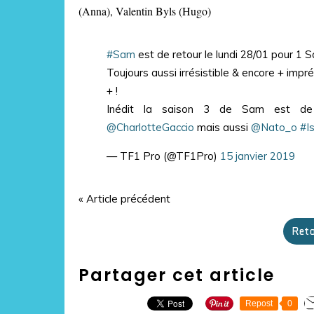
(Anna), Valentin Byls (Hugo)
#Sam
est de retour le lundi 28/01 pour 1 S
Toujours aussi irrésistible & encore + impré
+ !
Inédit la saison 3 de Sam est d
@CharlotteGaccio
mais aussi
@Nato_o
#I
— TF1 Pro (@TF1Pro)
15 janvier 2019
« Article précédent
Reto
Partager cet article
Repost
0