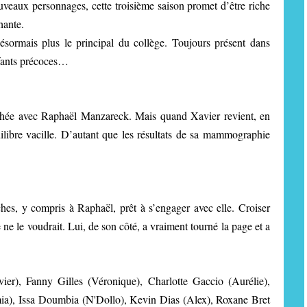
uveaux personnages, cette troisième saison promet d’être riche
hante.
désormais plus le principal du collège. Toujours présent dans
nfants précoces…
cachée avec Raphaël Manzareck. Mais quand Xavier revient, en
ilibre vacille. D’autant que les résultats de sa mammographie
es, y compris à Raphaël, prêt à s’engager avec elle. Croiser
e ne le voudrait. Lui, de son côté, a vraiment tourné la page et a
er), Fanny Gilles (Véronique), Charlotte Gaccio (Aurélie),
ia), Issa Doumbia (N'Dollo), Kevin Dias (Alex), Roxane Bret