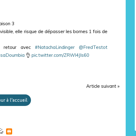
aison 3
visible, elle risque de dépasser les bornes 1 fois de
e retour avec
#NatachaLindinger
@FredTestot
ssaDoumbia
👌
pic.twitter.com/ZRWl4JIs60
Article suivant »
ur à l'accueil