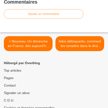
Commentaires
Ajouter un commentaire
< Nouveau, Un dimanche
Ados délinquants, comment
en France, dès aujourd’hui
les remettre dans le droit
à 15h15 sur France 3
chemin ? Dimanche
20/01/2019 à 21h00 sur M6
dans Zone Interdite >
Hébergé par Overblog
Top articles
Pages
Contact
Signaler un abus
C.G.U.
Cookies et données personnelles