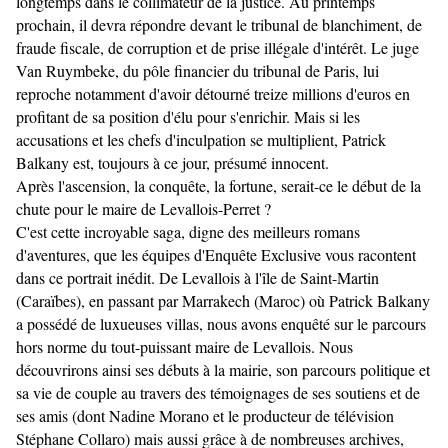
longtemps dans le collimateur de la justice. Au printemps
prochain, il devra répondre devant le tribunal de blanchiment, de
fraude fiscale, de corruption et de prise illégale d'intérêt. Le juge
Van Ruymbeke, du pôle financier du tribunal de Paris, lui
reproche notamment d'avoir détourné treize millions d'euros en
profitant de sa position d'élu pour s'enrichir. Mais si les
accusations et les chefs d'inculpation se multiplient, Patrick
Balkany est, toujours à ce jour, présumé innocent.
Après l'ascension, la conquête, la fortune, serait-ce le début de la
chute pour le maire de Levallois-Perret ?
C'est cette incroyable saga, digne des meilleurs romans
d'aventures, que les équipes d'Enquête Exclusive vous racontent
dans ce portrait inédit. De Levallois à l'île de Saint-Martin
(Caraïbes), en passant par Marrakech (Maroc) où Patrick Balkany
a possédé de luxueuses villas, nous avons enquêté sur le parcours
hors norme du tout-puissant maire de Levallois. Nous
découvrirons ainsi ses débuts à la mairie, son parcours politique et
sa vie de couple au travers des témoignages de ses soutiens et de
ses amis (dont Nadine Morano et le producteur de télévision
Stéphane Collaro) mais aussi grâce à de nombreuses archives,