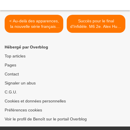
< Au-delà des apparences,
Succès pour le final
la nouvelle série française
d'Infidèle. M6 2e. Alex Hugo
de France 3, dès le mardi
faible. Fr5, C8 et TMC
22/01/2019 à 21h00
fortes. Fr4 fait un flop, le
21/01/19 >
Hébergé par Overblog
Top articles
Pages
Contact
Signaler un abus
C.G.U.
Cookies et données personnelles
Préférences cookies
Voir le profil de Benoît sur le portail Overblog