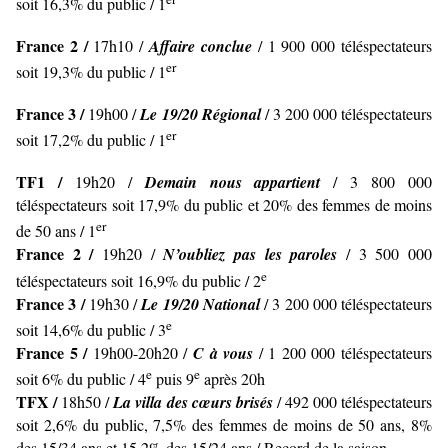
soit 16,3% du public / 1
France 2 /
17h10 /
Affaire conclue
/ 1 900 000 téléspectateurs
er
soit 19,3% du public / 1
France 3 /
19h00 /
Le 19/20 Régional
/ 3 200 000 téléspectateurs
er
soit 17,2% du public / 1
TF1 /
19h20 /
Demain nous appartient
/ 3 800 000
téléspectateurs soit 17,9% du public et 20% des femmes de moins
er
de 50 ans / 1
France 2 /
19h20 /
N’oubliez pas les paroles
/ 3 500 000
e
téléspectateurs soit 16,9% du public / 2
France 3 /
19h30 /
Le 19/20 National
/ 3 200 000 téléspectateurs
e
soit 14,6% du public / 3
France 5 /
19h00-20h20 /
C à vous
/ 1 200 000 téléspectateurs
e
e
soit 6% du public / 4
puis 9
après 20h
TFX /
18h50 /
La villa des cœurs brisés
/ 492 000 téléspectateurs
soit 2,6% du public, 7,5% des femmes de moins de 50 ans, 8%
des 15/34 ans et 15,2% des 15/24 ans / Record de la saison